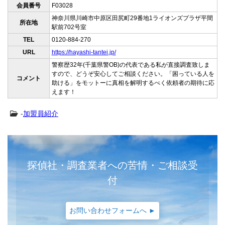
会員番号
F03028
神奈川県川崎市中原区田尻町29番地1ライオンズプラザ平間
所在地
駅前702号室
TEL
0120-884-270
URL
https://hayashi-tantei.jp/
警察歴32年(千葉県警OB)の代表である私が直接調査致しま
すので、どうぞ安心してご相談ください。「困っている人を
コメント
助ける」をモットーに真相を解明するべく依頼者の期待に応
えます！
-
加盟員紹介
探偵社・調査業者への苦情・ご相談受
付
お問い合わせフォームへ ►