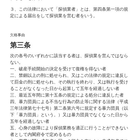
３、この法律において「探偵業者」とは、第四条第一項の規
定による届出をして探偵業を営む者をいう。
欠格事由
第三条
次の各号のいずれかに該当する者は、探偵業を営んではなら
ない。
一、破産手続開始の決定を受けて復権を得ない者
二、禁錮以上の刑に処せられ、又はこの法律の規定に違反し
て罰金の刑に処せられ、その執行を終わり、又は執行を受け
ることがなくなった日から起算して五年を経過しない者
三、最近五年間に第十五条の規定による処分に違反した者
四、暴力団員による不当な行為の防止等に関する法律（平成
三年法律第七十七号）第二条第六号に規定する暴力団員（以
下「暴力団員」という。）又は暴力団員でなくなった日から
五年を経過しない者
五、心身の故障により探偵業務を適正に行うことができない
者として内閣府令で定めるもの