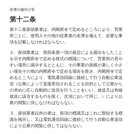
名簿の備付け等
第十二条
第十二条探偵業者は、内閣府令で定めるところにより、営業
所ごとに、使用人その他の従業者の名簿を備えて、必要な事
項を記載しなければならない。
２、探偵業者は、第四条第一項の規定による届出をしたこと
を示す内閣府令で定める様式の標識について、営業所の見や
すい場所に掲示するとともに、その事業の規模が著しく小さ
い場合その他の内閣府令で定める場合を除き、内閣府令で定
めるところにより、電気通信回線に接続して行う自動公衆送
信（公衆によって直接受信されることを目的として公衆から
の求めに応じ自動的に送信を行うことをいい、放送又は有線
放送に該当するものを除く。次項において同じ。）により公
衆の閲覧に供しなければならない。
３、探偵業者以外の者は、前項の標識又はこれに類似する標
識を掲示し、又は電気通信回線に接続して行う自動公衆送信
により公衆の閲覧に供してはならない。