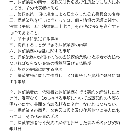
一、探偵業者の商号、名称又は氏名及び住所並びに法人にあ
っては、その代表者の氏名
二、第四条第一項の規定による届出をした公安委員会の名称
三、探偵業務を行うに当たっては、個人情報の保護に関する
法律（平成十五年法律第五十七号）その他の法令を遵守する
ものであること。
四、第十条に規定する事項
五、提供することができる探偵業務の内容
六、探偵業務の委託に関する事項
七、探偵業務の対価その他の当該探偵業務の依頼者が支払わ
なければならない金銭の概算額及び支払時期
八、契約の解除に関する事項
九、探偵業務に関して作成し、又は取得した資料の処分に関
する事項
２、探偵業者は、依頼者と探偵業務を行う契約を締結したと
きは、遅滞なく、次に掲げる事項について当該契約の内容を
明らかにする書面を当該依頼者に交付しなければならない。
一、探偵業者の商号、名称又は氏名及び住所並びに法人にあ
っては、その代表者の氏名
二、探偵業務を行う契約の締結を担当した者の氏名及び契約
年月日