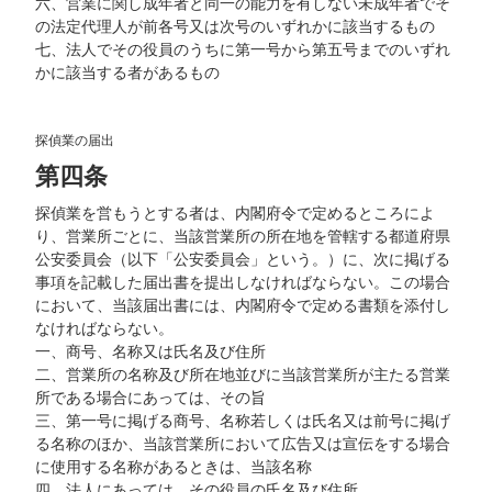
六、営業に関し成年者と同一の能力を有しない未成年者でそ
の法定代理人が前各号又は次号のいずれかに該当するもの
七、法人でその役員のうちに第一号から第五号までのいずれ
かに該当する者があるもの
探偵業の届出
第四条
探偵業を営もうとする者は、内閣府令で定めるところによ
り、営業所ごとに、当該営業所の所在地を管轄する都道府県
公安委員会（以下「公安委員会」という。）に、次に掲げる
事項を記載した届出書を提出しなければならない。この場合
において、当該届出書には、内閣府令で定める書類を添付し
なければならない。
一、商号、名称又は氏名及び住所
二、営業所の名称及び所在地並びに当該営業所が主たる営業
所である場合にあっては、その旨
三、第一号に掲げる商号、名称若しくは氏名又は前号に掲げ
る名称のほか、当該営業所において広告又は宣伝をする場合
に使用する名称があるときは、当該名称
四、法人にあっては、その役員の氏名及び住所