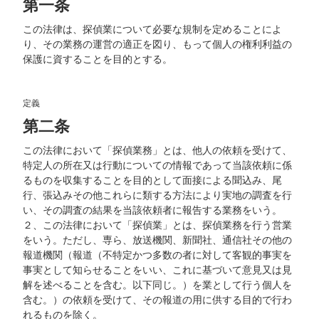
第一条
この法律は、探偵業について必要な規制を定めることによ
り、その業務の運営の適正を図り、もって個人の権利利益の
保護に資することを目的とする。
定義
第二条
この法律において「探偵業務」とは、他人の依頼を受けて、
特定人の所在又は行動についての情報であって当該依頼に係
るものを収集することを目的として面接による聞込み、尾
行、張込みその他これらに類する方法により実地の調査を行
い、その調査の結果を当該依頼者に報告する業務をいう。
２、この法律において「探偵業」とは、探偵業務を行う営業
をいう。ただし、専ら、放送機関、新聞社、通信社その他の
報道機関（報道（不特定かつ多数の者に対して客観的事実を
事実として知らせることをいい、これに基づいて意見又は見
解を述べることを含む。以下同じ。）を業として行う個人を
含む。）の依頼を受けて、その報道の用に供する目的で行わ
れるものを除く。